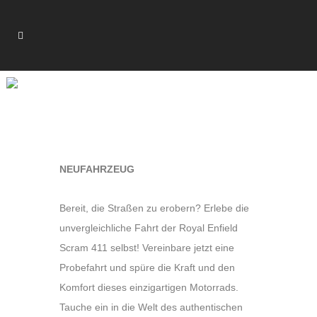
ROYAL ENFIELD SCRAM
411 SONDERANGEBOT
NEUFAHRZEUG
Bereit, die Straßen zu erobern? Erlebe die
unvergleichliche Fahrt der Royal Enfield
Scram 411 selbst! Vereinbare jetzt eine
Probefahrt und spüre die Kraft und den
Komfort dieses einzigartigen Motorrads.
Tauche ein in die Welt des authentischen